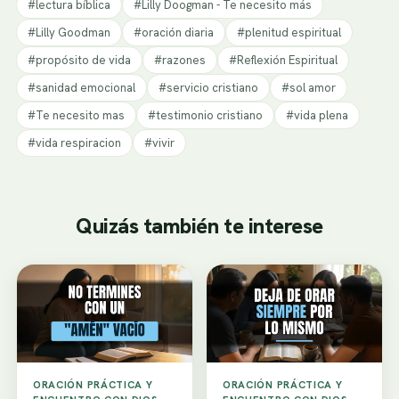
#lectura bíblica
#Lilly Doogman - Te necesito más
#Lilly Goodman
#oración diaria
#plenitud espiritual
#propósito de vida
#razones
#Reflexión Espiritual
#sanidad emocional
#servicio cristiano
#sol amor
#Te necesito mas
#testimonio cristiano
#vida plena
#vida respiracion
#vivir
Quizás también te interese
ORACIÓN PRÁCTICA Y
ORACIÓN PRÁCTICA Y