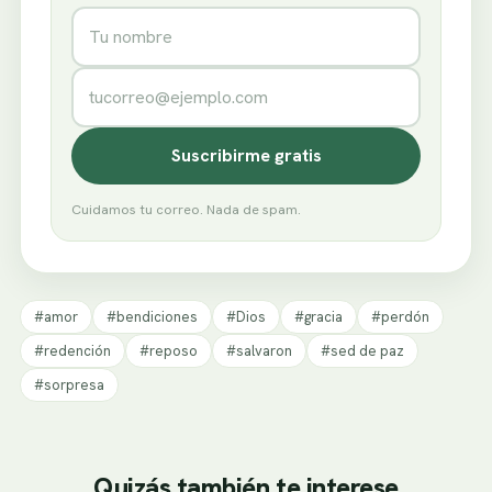
Nombre
Correo electrónico
Suscribirme gratis
Cuidamos tu correo. Nada de spam.
#amor
#bendiciones
#Dios
#gracia
#perdón
#redención
#reposo
#salvaron
#sed de paz
#sorpresa
Quizás también te interese