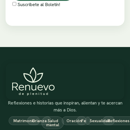
Suscríbete al Boletín!
Reflexiones e historias que inspiran, alientan y te acercan
más a Dios.
Matrimonio
Crianza
Salud
Oración
Fe
Sexualidad
Reflexiones
mental