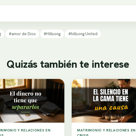
g
#amor de Dios
#Hillsong
#hillsong United
Quizás también te interese
RIMONIO Y RELACIONES EN
MATRIMONIO Y RELACIONES EN
IS
CRISIS