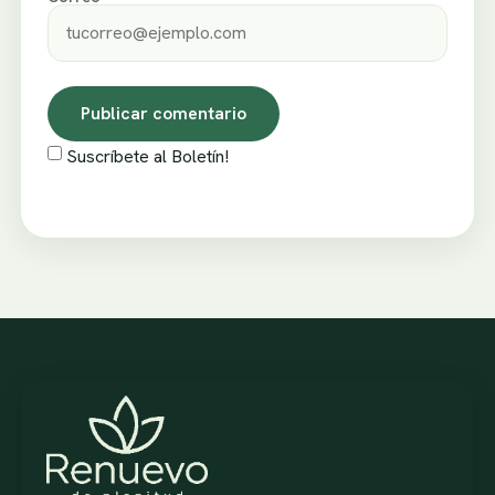
Suscríbete al Boletín!