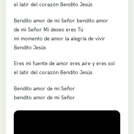
el latir del corazón Bendito Jesús
Bendito amor de mi Señor bendito amor
de mi Señor Mi deseo eres Tú
mi momento de amor la alegría de vivir
Bendito Jesús
Eres mi fuente de amor eres aire y eres sol
el latir del corazón Bendito Jesús
Bendito amor de mi Señor
bendito amor de mi Señor