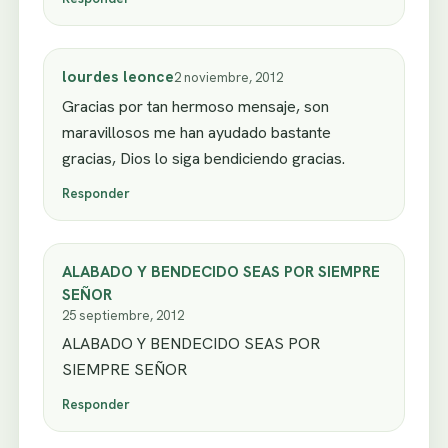
lourdes leonce
2 noviembre, 2012
Gracias por tan hermoso mensaje, son
maravillosos me han ayudado bastante
gracias, Dios lo siga bendiciendo gracias.
Responder
ALABADO Y BENDECIDO SEAS POR SIEMPRE
SEÑOR
25 septiembre, 2012
ALABADO Y BENDECIDO SEAS POR
SIEMPRE SEÑOR
Responder