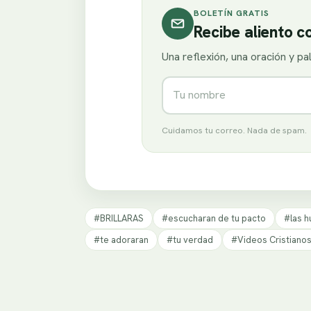
BOLETÍN GRATIS
Recibe aliento 
Una reflexión, una oración y p
Nombre
Cuidamos tu correo. Nada de spam.
#BRILLARAS
#escucharan de tu pacto
#las h
#te adoraran
#tu verdad
#Videos Cristiano