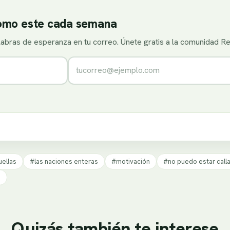
como este cada semana
alabras de esperanza en tu correo. Únete gratis a la comunidad R
Correo electrónico
uellas
#las naciones enteras
#motivación
#no puedo estar call
s
Quizás también te interese