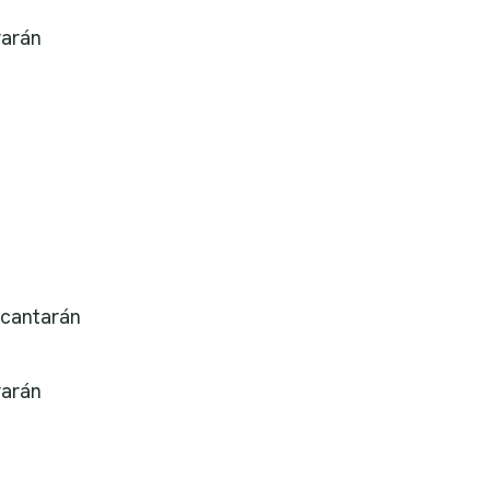
rarán
 cantarán
rarán