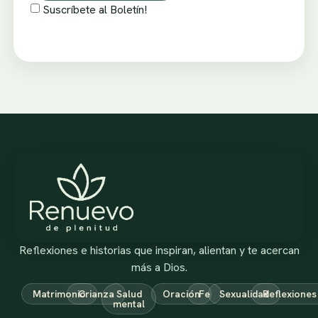
Suscríbete al Boletín!
Reflexiones e historias que inspiran, alientan y te acercan
más a Dios.
Matrimonio
Crianza
Salud
Oración
Fe
Sexualidad
Reflexiones
mental