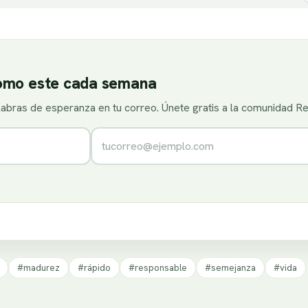
como este cada semana
alabras de esperanza en tu correo. Únete gratis a la comunidad R
Correo electrónico
#madurez
#rápido
#responsable
#semejanza
#vida