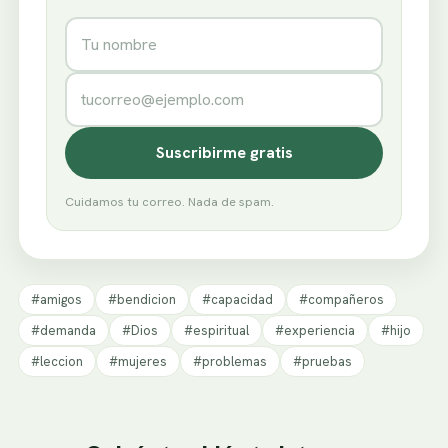
Nombre
Correo electrónico
Suscribirme gratis
Cuidamos tu correo. Nada de spam.
#amigos
#bendicion
#capacidad
#compañeros
#demanda
#Dios
#espiritual
#experiencia
#hijo
#leccion
#mujeres
#problemas
#pruebas