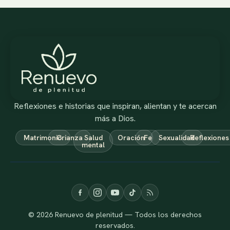
Reflexiones e historias que inspiran, alientan y te acercan
más a Dios.
Matrimonio
Crianza
Salud
Oración
Fe
Sexualidad
Reflexiones
mental
© 2026 Renuevo de plenitud — Todos los derechos
reservados.