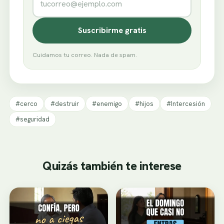
Suscribirme gratis
Cuidamos tu correo. Nada de spam.
#cerco
#destruir
#enemigo
#hijos
#Intercesión
#seguridad
Quizás también te interese