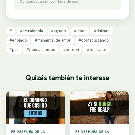
Cuidamos tu correo. Nada de spam.
#
#acusándola
#agrado
#amor
#dulzura
#enojado
#manantial de amor
#obstaculizando
#paz
#pensamientos
#perdón
#tolerante
Quizás también te interese
FE DESPUÉS DE LA
FE DESPUÉS DE LA