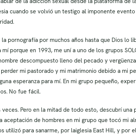
blar de la adicción sexual desde la plataforma de la i
glesia cuando se volvió un testigo al imponente even
ridad.
 la pornografía por muchos años hasta que Dios lo lib
a mí porque en 1993, me uní a uno de los grupos S
 un hombre descompuesto lleno del pecado y vergüenz
perder mi pastorado y mi matrimonio debido a mi pe
lguna esperanza para mí. En mi grupo pequeño, exper
os. No fue fácil.
 veces. Pero en la mitad de todo esto, descubrí una
 la aceptación de hombres en mi grupo que tocó mi a
utilizó para sanarme, por laiglesia East Hill, y por e