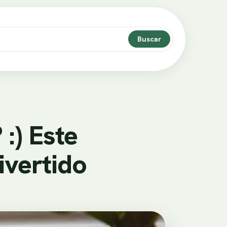
Buscar
:) Este
ivertido