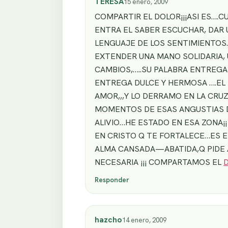
TERESA
15 enero, 2009
COMPARTIR EL DOLOR¡¡¡ASI ES….
ENTRA EL SABER ESCUCHAR, DA
LENGUAJE DE LOS SENTIMIENTOS
EXTENDER UNA MANO SOLIDARIA,
CAMBIOS,…..SU PALABRA ENTREG
ENTREGA DULCE Y HERMOSA ….EL 
AMOR,,,Y LO DERRAMO EN LA CR
MOMENTOS DE ESAS ANGUSTIAS DE
ALIVIO…HE ESTADO EN ESA ZONA¡
EN CRISTO Q TE FORTALECE…ES 
ALMA CANSADA—ABATIDA,Q PIDE 
NECESARIA ¡¡¡ COMPARTAMOS EL
D
Responder
hazcho
14 enero, 2009