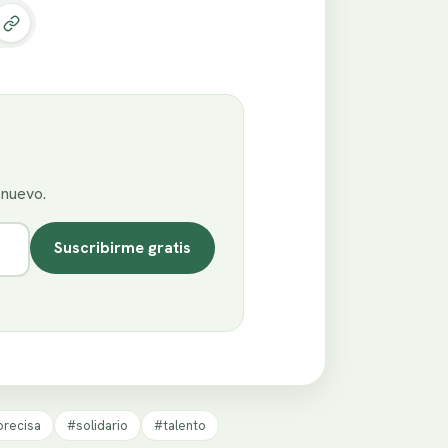
enuevo.
Suscribirme gratis
precisa
#solidario
#talento