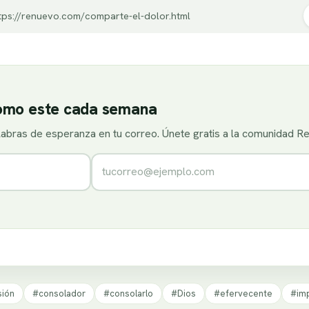
tps://renuevo.com/comparte-el-dolor.html
como este cada semana
alabras de esperanza en tu correo. Únete gratis a la comunidad R
Correo electrónico
ión
#consolador
#consolarlo
#Dios
#efervecente
#im