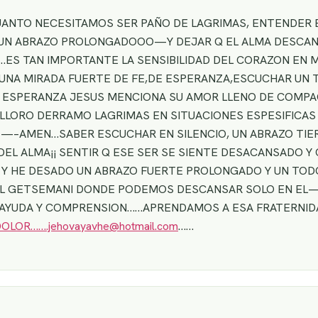
CUANTO NECESITAMOS SER PAÑO DE LAGRIMAS, ENTENDER EN
R UN ABRAZO PROLONGADOOO—Y DEJAR Q EL ALMA DESCA
…ES TAN IMPORTANTE LA SENSIBILIDAD DEL CORAZON EN 
 UNA MIRADA FUERTE DE FE,DE ESPERANZA,ESCUCHAR UN 
A ESPERANZA JESUS MENCIONA SU AMOR LLENO DE COMPAC
LLORO DERRAMO LAGRIMAS EN SITUACIONES ESPESIFICAS 
UZ—–AMEN…SABER ESCUCHAR EN SILENCIO, UN ABRAZO TIE
L ALMA¡¡ SENTIR Q ESE SER SE SIENTE DESACANSADO Y
¡ Y HE DESADO UN ABRAZO FUERTE PROLONGADO Y UN TODO
EL GETSEMANI DONDE PODEMOS DESCANSAR SOLO EN EL—–U
AYUDA Y COMPRENSION……APRENDAMOS A ESA FRATERNIDAD
OLOR…….jehovayavhe@hotmail.com
……