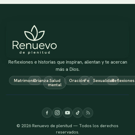
Reflexiones e historias que inspiran, alientan y te acercan
más a Dios.
Matrimonio
Crianza
Salud
Oración
Fe
Sexualidad
Reflexiones
mental
© 2026 Renuevo de plenitud — Todos los derechos
reservados.