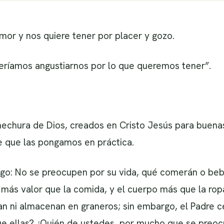
amor y nos quiere tener por placer y gozo.
beríamos angustiarnos por lo que queremos tener”.
echura de Dios, creados en Cristo Jesús para buenas
e que las pongamos en práctica.
igo: No se preocupen por su vida, qué comerán o beb
a más valor que la comida, y el cuerpo más que la rop
an ni almacenan en graneros; sin embargo, el Padre ce
 ellas? ¿Quién de ustedes, por mucho que se preoc