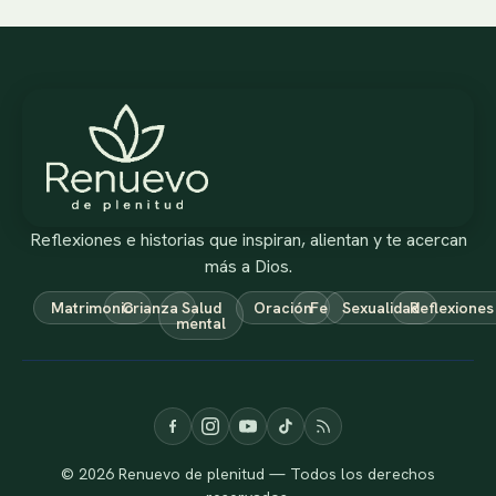
Reflexiones e historias que inspiran, alientan y te acercan
más a Dios.
Matrimonio
Crianza
Salud
Oración
Fe
Sexualidad
Reflexiones
mental
© 2026 Renuevo de plenitud — Todos los derechos