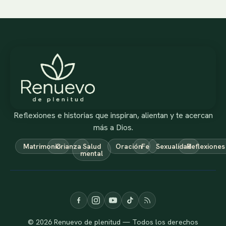
Reflexiones e historias que inspiran, alientan y te acercan
más a Dios.
Matrimonio
Crianza
Salud
Oración
Fe
Sexualidad
Reflexiones
mental
© 2026 Renuevo de plenitud — Todos los derechos