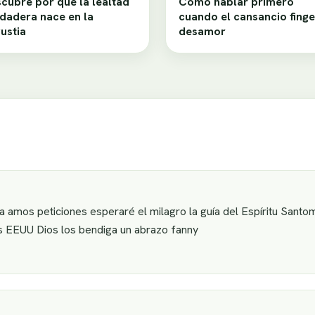
cubre por qué la lealtad
Cómo hablar primero
dadera nace en la
cuando el cansancio finge
ustia
desamor
a amos peticiones esperaré el milagro la guía del Espíritu Santo
s EEUU Dios los bendiga un abrazo fanny