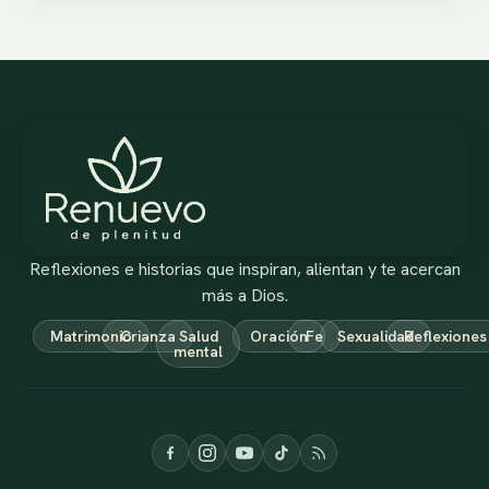
Reflexiones e historias que inspiran, alientan y te acercan
más a Dios.
Matrimonio
Crianza
Salud
Oración
Fe
Sexualidad
Reflexiones
mental