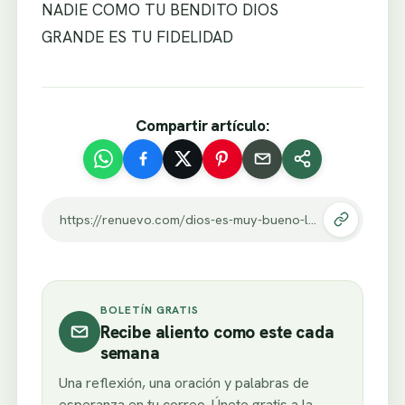
NADIE COMO TU BENDITO DIOS
GRANDE ES TU FIDELIDAD
Compartir artículo:
https://renuevo.com/dios-es-muy-bueno-lo-crees.html
BOLETÍN GRATIS
Recibe aliento como este cada
semana
Una reflexión, una oración y palabras de
esperanza en tu correo. Únete gratis a la