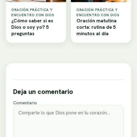
ORACIÓN PRÁCTICA Y
ORACIÓN PRÁCTICA Y
ENCUENTRO CON DIOS
ENCUENTRO CON DIOS
¿Cómo saber si es
Oración matutina
Dios o soy yo? 5
corta: rutina de 5
preguntas
minutos al día
Deja un comentario
Comentario