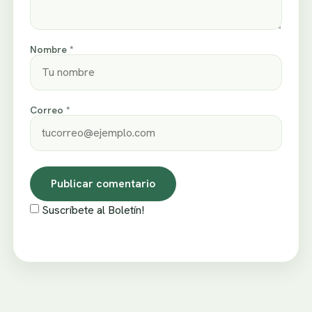
Nombre *
Correo *
Suscríbete al Boletín!