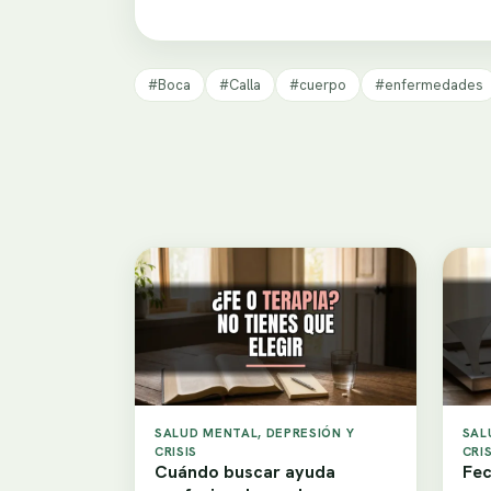
#Boca
#Calla
#cuerpo
#enfermedades
SALUD MENTAL, DEPRESIÓN Y
SAL
CRISIS
CRIS
Cuándo buscar ayuda
Fec