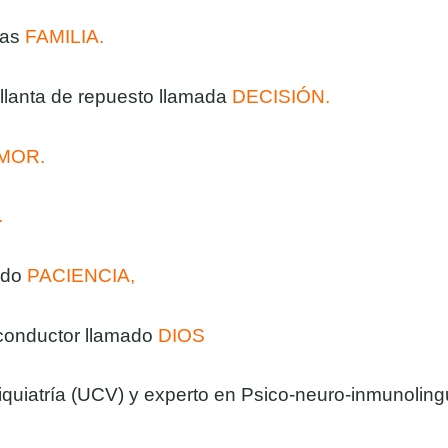
das
FAMILIA.
 llanta de repuesto llamada
DECISIÓN.
MOR.
.
ado
PACIENCIA,
 conductor llamado
DIOS
iquiatría (UCV) y experto en Psico-neuro-inmunoling