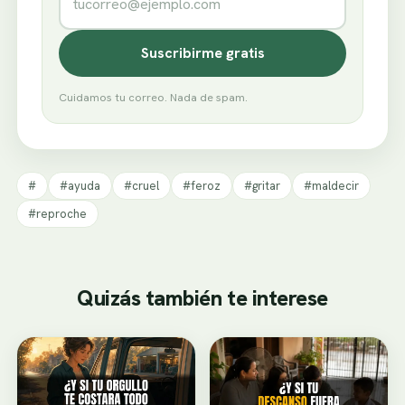
Suscribirme gratis
Cuidamos tu correo. Nada de spam.
#
#ayuda
#cruel
#feroz
#gritar
#maldecir
#reproche
Quizás también te interese