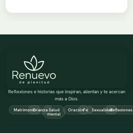
Reflexiones e historias que inspiran, alientan y te acercan
más a Dios.
Matrimonio
Crianza
Salud
Oración
Fe
Sexualidad
Reflexiones
mental