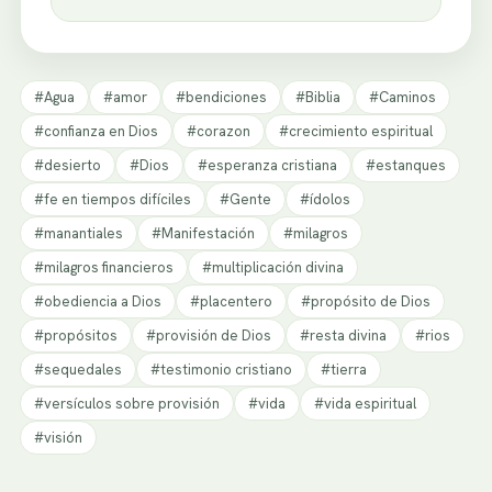
#Agua
#amor
#bendiciones
#Biblia
#Caminos
#confianza en Dios
#corazon
#crecimiento espiritual
#desierto
#Dios
#esperanza cristiana
#estanques
#fe en tiempos difíciles
#Gente
#ídolos
#manantiales
#Manifestación
#milagros
#milagros financieros
#multiplicación divina
#obediencia a Dios
#placentero
#propósito de Dios
#propósitos
#provisión de Dios
#resta divina
#rios
#sequedales
#testimonio cristiano
#tierra
#versículos sobre provisión
#vida
#vida espiritual
#visión