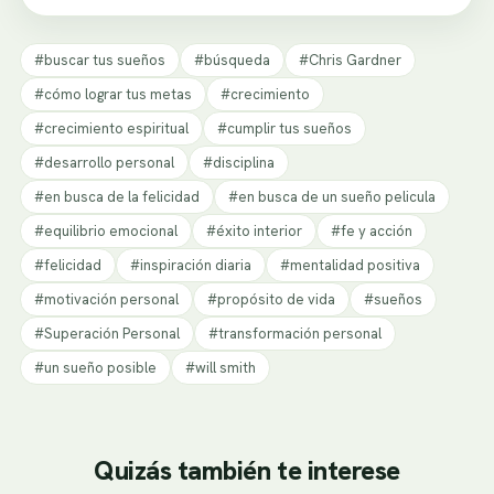
#buscar tus sueños
#búsqueda
#Chris Gardner
#cómo lograr tus metas
#crecimiento
#crecimiento espiritual
#cumplir tus sueños
#desarrollo personal
#disciplina
#en busca de la felicidad
#en busca de un sueño pelicula
#equilibrio emocional
#éxito interior
#fe y acción
#felicidad
#inspiración diaria
#mentalidad positiva
#motivación personal
#propósito de vida
#sueños
#Superación Personal
#transformación personal
#un sueño posible
#will smith
Quizás también te interese