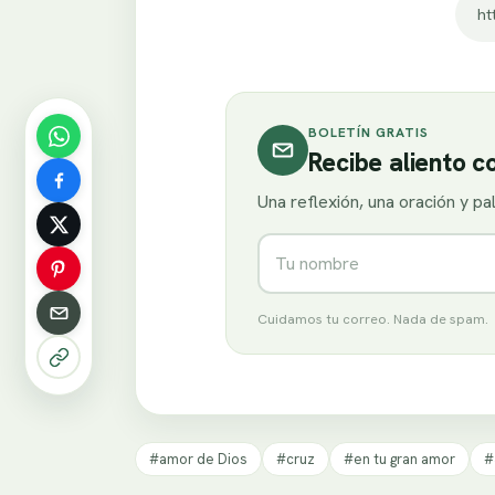
ht
BOLETÍN GRATIS
Recibe aliento 
Una reflexión, una oración y p
Nombre
Cuidamos tu correo. Nada de spam.
#amor de Dios
#cruz
#en tu gran amor
#