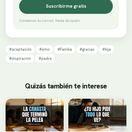
Suscribirme gratis
Cuidamos tu correo. Nada de spam.
#aceptación
#emo
#Familia
#gracias
#hija
#inspiración
#padre
Quizás también te interese