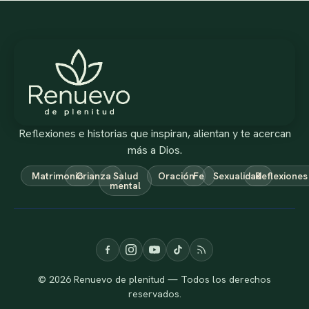
Reflexiones e historias que inspiran, alientan y te acercan
más a Dios.
Matrimonio
Crianza
Salud
Oración
Fe
Sexualidad
Reflexiones
mental
© 2026 Renuevo de plenitud — Todos los derechos
reservados.