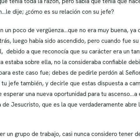
ue tenía toda la razón, pero sabía que tenía que hac
ón…le dije; ¿cómo es su relación con su jefe?
on un poco de vergüenza…que no era muy buena, ya qu
ás, luego había sido ascendido, pero cuando fue su
, debido a que reconocía que su carácter era un tanto
 estaba sobre ella, no la consideraba confiable debi
ra este caso fue; debes de pedirle perdón al Señor
a tu jefe también, y decirle que estas dispuesta a cam
de esperar una nueva oportunidad para tu ascenso…a 
ia de Jesucristo, que es la que verdaderamente abre l
r un grupo de trabajo, casi nunca considero tener d