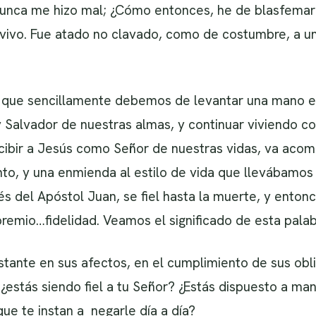
l nunca me hizo mal; ¿Cómo entonces, he de blasfema
ivo. Fue atado no clavado, como de costumbre, a u
ue sencillamente debemos de levantar una mano en l
y Salvador de nuestras almas, y continuar viviendo 
ecibir a Jesús como Señor de nuestras vidas, va ac
to, y una enmienda al estilo de vida que llevábamos
vés del Apóstol Juan, se fiel hasta la muerte, y ento
 premio…fidelidad. Veamos el significado de esta palab
nstante en sus afectos, en el cumplimiento de sus obl
¿estás siendo fiel a tu Señor? ¿Estás dispuesto a man
e te instan a negarle día a día?