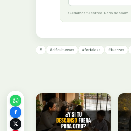
Cuidamos tu correo. Nada de spam.
#
#dificultuosas
#fortaleza
#fuerzas