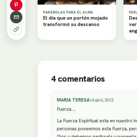
PARÁBOLAS PARA EL ALMA
PAR
El día que un portón mojado
Des
transformó su descanso
ver
ang
4 comentarios
MARIA TERESA
14 abril, 2013
Fuerza….
La Fuerza Espiritual esta en nuestro i
personas poseemos esta Fuerza, pero 
Dios y debemos pedirsela y poseerla h