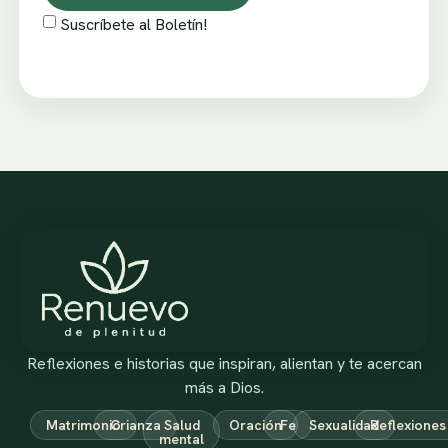
Suscríbete al Boletín!
Reflexiones e historias que inspiran, alientan y te acercan
más a Dios.
Matrimonio
Crianza
Salud
Oración
Fe
Sexualidad
Reflexiones
mental