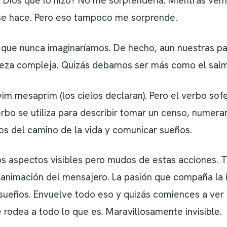
 Dios que lo hizo? No me sorprendería. Mientras ve
 se hace. Pero eso tampoco me sorprende.
que nunca imaginaríamos. De hecho, aun nuestras pa
leza compleja. Quizás debamos ser más como el salmi
m mesaprim (los cielos declaran). Pero el verbo sof
rbo se utiliza para describir tomar un censo, numerar
os del camino de la vida y comunicar sueños.
s aspectos visibles pero mudos de estas acciones. T
 animación del mensajero. La pasión que compaña la i
os sueños. Envuelve todo eso y quizás comiences a ver 
rodea a todo lo que es. Maravillosamente invisible.