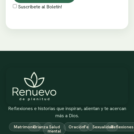
Suscríbete al Boletín!
Reflexiones e historias que inspiran, alientan y te acercan
más a Dios.
Matrimonio
Crianza
Salud
Oración
Fe
Sexualidad
Reflexiones
mental