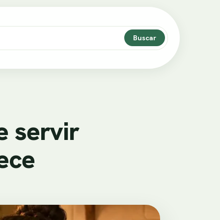
Buscar
 servir
ece