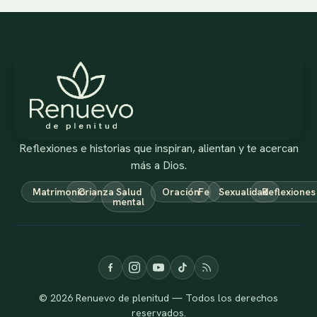
Reflexiones e historias que inspiran, alientan y te acercan
más a Dios.
Matrimonio
Crianza
Salud
Oración
Fe
Sexualidad
Reflexiones
mental
© 2026 Renuevo de plenitud — Todos los derechos
reservados.