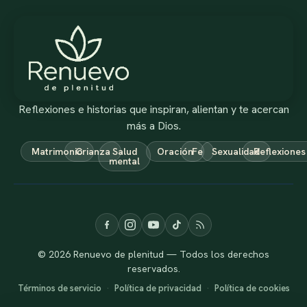
Reflexiones e historias que inspiran, alientan y te acercan
más a Dios.
Matrimonio
Crianza
Salud
Oración
Fe
Sexualidad
Reflexiones
mental
© 2026 Renuevo de plenitud — Todos los derechos
reservados.
Términos de servicio
·
Política de privacidad
·
Política de cookies