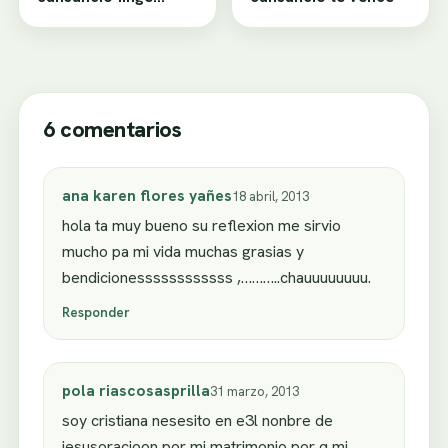
desamor
6 comentarios
ana karen flores yañes
18 abril, 2013
hola ta muy bueno su reflexion me sirvio
mucho pa mi vida muchas grasias y
bendicionessssssssssss ,………..chauuuuuuuu.
Responder
pola riascosasprilla
31 marzo, 2013
soy cristiana nesesito en e3l nonbre de
jesusoracioon por mi matrimonio por q mi