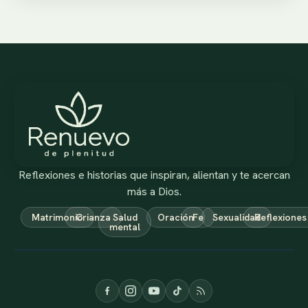
Reflexiones e historias que inspiran, alientan y te acercan
más a Dios.
Matrimonio
Crianza
Salud
Oración
Fe
Sexualidad
Reflexiones
mental