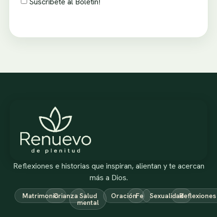
Suscríbete al Boletín!
Reflexiones e historias que inspiran, alientan y te acercan
más a Dios.
Matrimonio
Crianza
Salud
Oración
Fe
Sexualidad
Reflexiones
mental