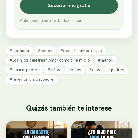
Suscribirme gratis
Cuidamos tu correo. Nada de spam.
#aprender
#bebés
#dediar tiempo a hijos
#Los hijos deletrean Amor como t-i-e-m-p-o
#manos
#manual padres
#niños
#oídos
#ojos
#padres
#reflexion día del padre
Quizás también te interese