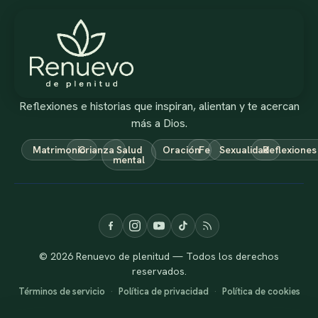
Reflexiones e historias que inspiran, alientan y te acercan
más a Dios.
Matrimonio
Crianza
Salud
Oración
Fe
Sexualidad
Reflexiones
mental
© 2026 Renuevo de plenitud — Todos los derechos
reservados.
Términos de servicio
·
Política de privacidad
·
Política de cookies