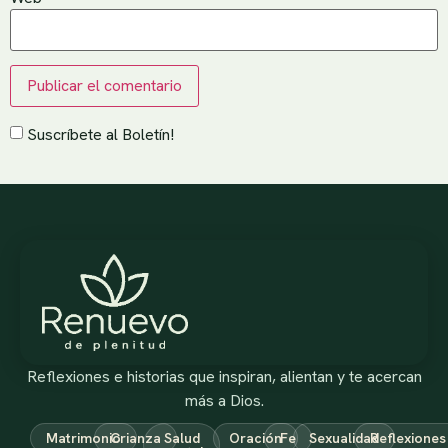
Suscríbete al Boletín!
Reflexiones e historias que inspiran, alientan y te acercan
más a Dios.
Matrimonio
Crianza
Salud
Oración
Fe
Sexualidad
Reflexiones