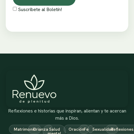
Suscríbete al Boletín!
Reflexiones e historias que inspiran, alientan y te acercan
más a Dios.
Matrimonio
Crianza
Salud
Oración
Fe
Sexualidad
Reflexiones
mental