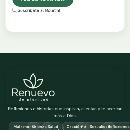
Suscríbete al Boletín!
Reflexiones e historias que inspiran, alientan y te acercan
más a Dios.
Matrimonio
Crianza
Salud
Oración
Fe
Sexualidad
Reflexiones