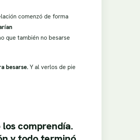
 relación comenzó de forma
arían
ino que también no besarse
ra besarse.
Y al verlos de pie
o los comprendía.
ón y todo terminó