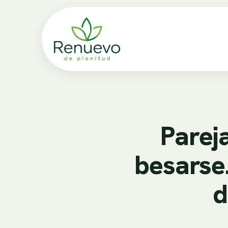
Parej
besarse
d