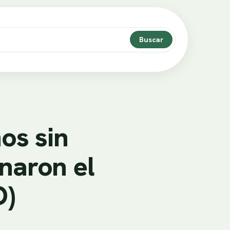
Buscar
os sin
naron el
O)