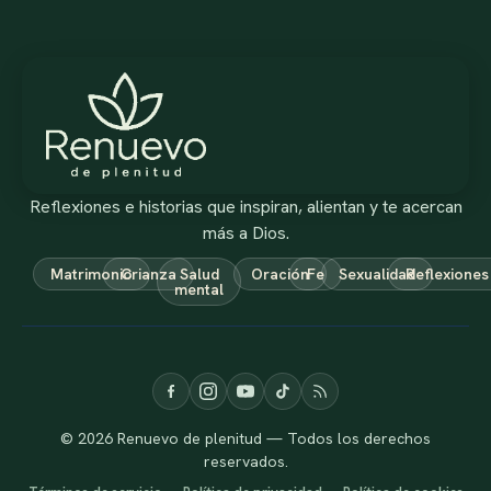
Reflexiones e historias que inspiran, alientan y te acercan
más a Dios.
Matrimonio
Crianza
Salud
Oración
Fe
Sexualidad
Reflexiones
mental
© 2026 Renuevo de plenitud — Todos los derechos
reservados.