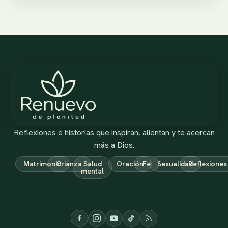
Reflexiones e historias que inspiran, alientan y te acercan
más a Dios.
Matrimonio
Crianza
Salud
Oración
Fe
Sexualidad
Reflexiones
mental