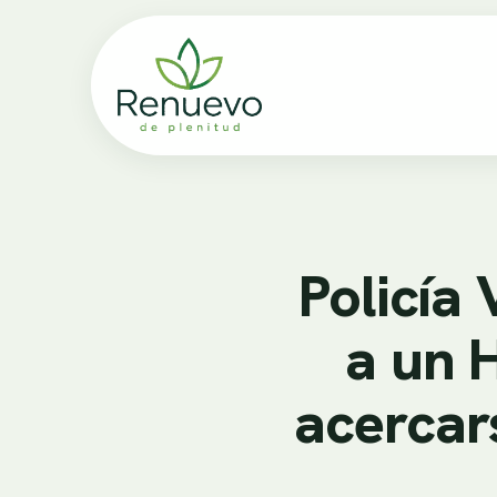
Policía
a un H
acercar