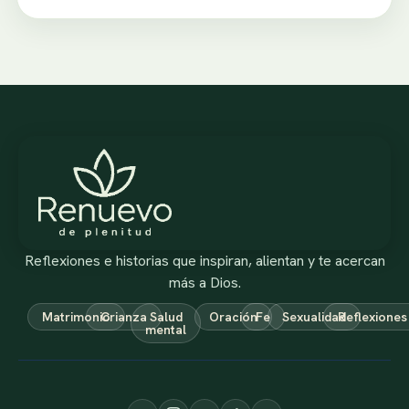
Reflexiones e historias que inspiran, alientan y te acercan
más a Dios.
Matrimonio
Crianza
Salud
Oración
Fe
Sexualidad
Reflexiones
mental