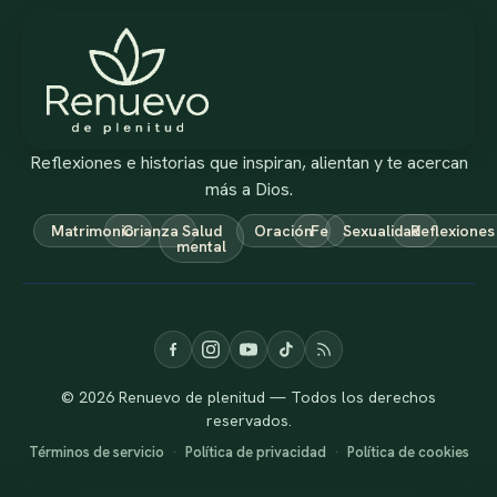
Reflexiones e historias que inspiran, alientan y te acercan
más a Dios.
Matrimonio
Crianza
Salud
Oración
Fe
Sexualidad
Reflexiones
mental
© 2026 Renuevo de plenitud — Todos los derechos
reservados.
Términos de servicio
·
Política de privacidad
·
Política de cookies